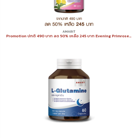
AMARIT
Promotion ปกติ 490 บาท ลด 50% เหลือ 245 บาท Evening Primrose 30 แคปซูล ช่วยให้ผิวเนียนนุ่ม ชุ่มชื่น ลดอาการผิวแห้ง