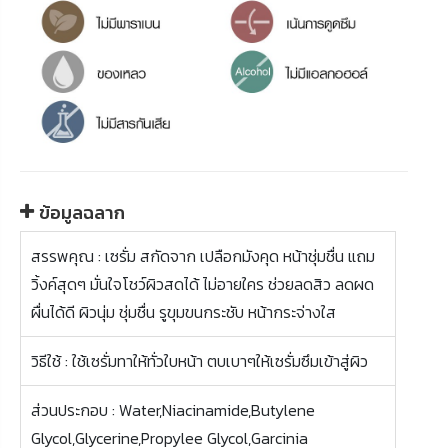
ข้อมูลฉลาก
สรรพคุณ : เซรั่ม สกัดจาก เปลือกมังคุด หน้าชุ่มชื่น แถม
วิ้งค์สุดๆ มั่นใจโชว์ผิวสดได้ ไม่อายใคร ช่วยลดสิว ลดผด
ผื่นได้ดี ผิวนุ่ม ชุ่มชื่น รูขุมขนกระชับ หน้ากระจ่างใส
วิธีใช้ : ใช้เซรั่มทาให้ทั่วใบหน้า ตบเบาๆให้เซรั่มซึมเข้าสู่ผิว
ส่วนประกอบ : Water,Niacinamide,Butylene
Glycol,Glycerine,Propylee Glycol,Garcinia