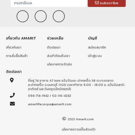
subscribe
เกี่ยวกับ AMARIT
ช่วยเหลือ
บัญชี
เกี่ยวกับเรา
ติดต่อเรา
สมัครสมาชิก
การสั่งซื้อสินค้า
ส่งคำติชมถึงเรา
เข้าสู่ระบบ
นโยบายการจัดส่ง
ติดต่อเรา
ที่อยู่ 74 อาคาร A7 ซอย แจ้งวัฒนะ-ปากเกร็ด 38 ต.บางตลาด
อ.ปากเกร็ด จ.นนทบุรี 11120 เวลาทำการ 9.00 - 18.00 น. (เว้นวันเสาร์-
อาทิตย์ และวันหยุดนักขัตฤกษ์)
094-714-1942 / 02-116-4242
amaritfacespa@amarit.com
2021 Amarit.com
นโยบายความเป็นส่วนตัว