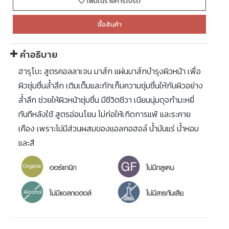
เพิ่มในรายการโปรด
ซื้อสินค้า
คำอธิบาย
ฮารุโบะ สูตรคอลลาเจน มาส์ก แผ่นมาส์กบำรุงผิวหน้า เพื่อ
ผิวชุ่มชื่นล้ำลึก เติมเต็มและกักเก็บความชุ่มชื่นให้กับผิวอย่าง
ล้ำลึก ช่วยให้ผิวหน้าชุ่มชื่น มีชีวิตชีวา เนียนนุ่มดุจกำมะหยี่
ทันทีหลังใช้ สูตรอ่อนโยน ไม่ก่อให้เกิดการแพ้ และระคาย
เคือง เพราะไม่มีส่วนผสมของแอลกอฮอล์ น้ำมันแร่ น้ำหอม
และสี